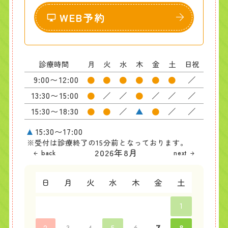
WEB予約
診療時間
月
火
水
木
金
土
日祝
9:00〜12:00
●
●
●
●
●
●
／
13:30〜15:00
●
／
／
●
／
／
／
15:30〜18:30
●
●
／
●
／
／
15:30〜17:00
※受付は診療終了の15分前となっております。
2026年8月
日
月
火
水
木
金
土
1