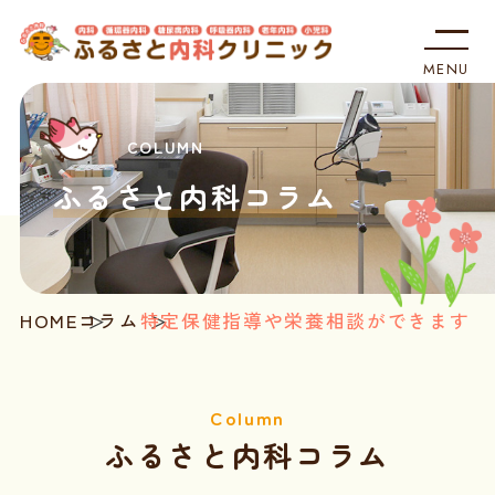
MENU
ホーム
受診される方へ
ふるさと内科コラム
診療内容
クリニック案内
HOME
コラム
特定保健指導や栄養相談ができます
地図・アクセス
医療関係の方へ
ふるさと内科コラム