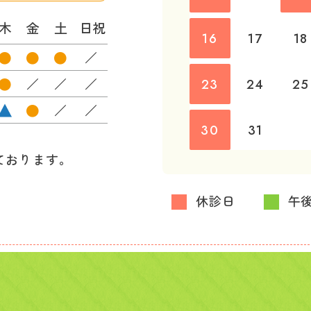
木
金
土
日祝
16
17
18
●
●
●
／
●
／
／
／
23
24
25
●
／
／
30
31
ております。
■
■
休診日
午