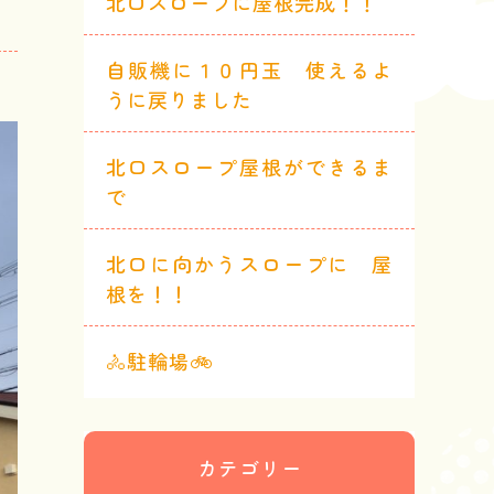
北口スロープに屋根完成！！
自販機に１０円玉 使えるよ
うに戻りました
北口スロープ屋根ができるま
で
北口に向かうスロープに 屋
根を！！
🚴駐輪場🚲
カテゴリー