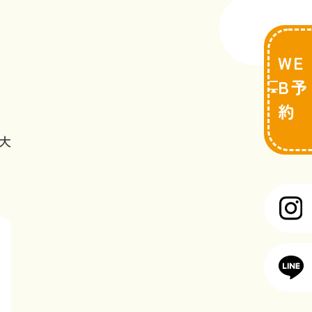
WE
B予
約
大