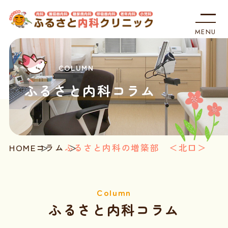
MENU
ホーム
受診される方へ
ふるさと内科コラム
診療内容
クリニック案内
HOME
コラム
ふるさと内科の増築部 ＜北口＞
地図・アクセス
医療関係の方へ
ふるさと内科コラム